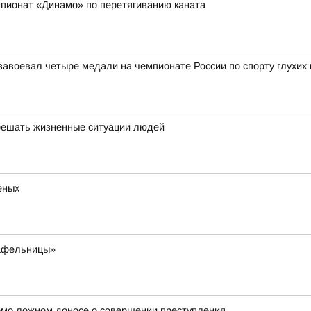
пионат «Динамо» по перетягиванию каната
воевал четыре медали на чемпионате России по спорту глухих 
решать жизненные ситуации людей
еных
вафельницы»
омо ложном доносе о совершении преступления