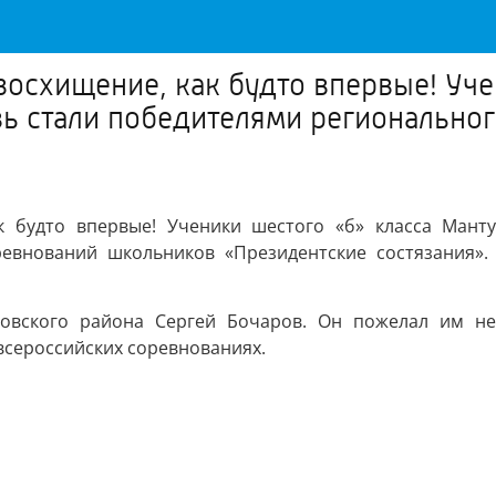
восхищение, как будто впервые! Уче
ь стали победителями региональног
к будто впервые! Ученики шестого «б» класса Мант
ревнований школьников «Президентские состязания». 
вского района Сергей Бочаров. Он пожелал им не 
всероссийских соревнованиях.