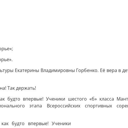
орье»;
рье».
ьтуры Екатерины Владимировны Горбенко. Её вера в дете
а! Так держать!