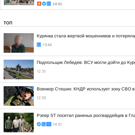
14:31
ТОП
Курянка стала жертвой мошенников и потеряла
10:44
Подпольщик Лебедев: ВСУ могли дойти до Кур
12:31
Военкор Стешин: КНДР использует зону СВО в
12:55
Рэпер ST посетил раненых росгвардейцев в Гл
14:31