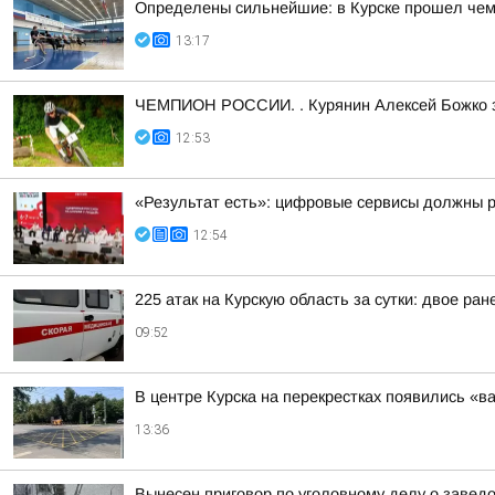
Определены сильнейшие: в Курске прошел чем
13:17
ЧЕМПИОН РОССИИ. . Курянин Алексей Божко за
12:53
«Результат есть»: цифровые сервисы должны 
12:54
225 атак на Курскую область за сутки: двое ран
09:52
В центре Курска на перекрестках появились «
13:36
Вынесен приговор по уголовному делу о завед