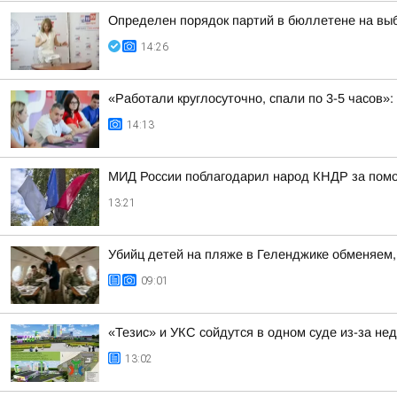
Определен порядок партий в бюллетене на выб
14:26
«Работали круглосуточно, спали по 3-5 часов
14:13
МИД России поблагодарил народ КНДР за помо
13:21
Убийц детей на пляже в Геленджике обменяем, 
09:01
«Тезис» и УКС сойдутся в одном суде из-за не
13:02