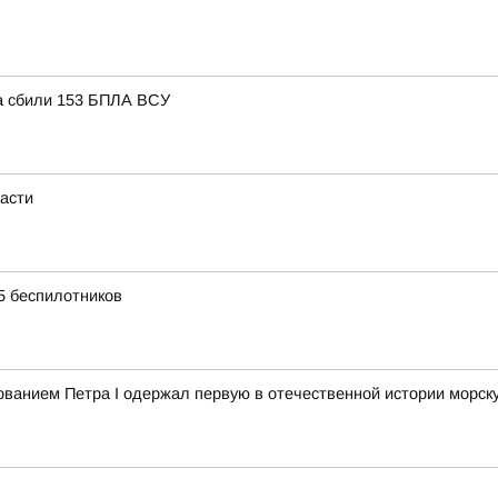
та сбили 153 БПЛА ВСУ
ласти
55 беспилотников
дованием Петра I одержал первую в отечественной истории морск