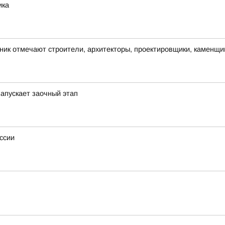
ика
ик отмечают строители, архитекторы, проектировщики, каменщики
апускает заочный этап
ссии