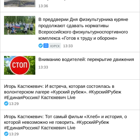
13:36
В преддверии Дня физкультурника куряне
продолжают сдавать нормативы
Всероссийского физкультурноспортивного
комплекса «Готов к труду и обороне»
КУРСК
13:33
Вниманию водителей: перекрытие движения
13:33
Игорь Кастюкевич: И встреча, которая состоялась в
волонтерском лагере «Курский рубеж». #КурскийРубеж
#ЕдинаяРоссия//
Кастюкевич Live
13:29
Игорь Кастюкевич: Тот самый фильм «Хлеб» и история, о
которой невозможно не говорить. #КурскийРубеж
#ЕдинаяРоссия//
Кастюкевич Live
13:29