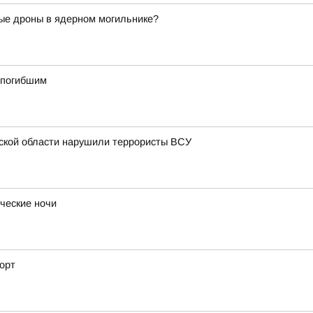
ые дроны в ядерном могильнике?
о погибшим
рской области нарушили террористы ВСУ
ческие ночи
орт