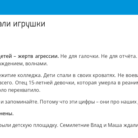
али игрушки
тей – жертв агрессии.
Не для галочки. Не для отчёта.
аждением, волнами.
итие колледжа. Дети спали в своих кроватях. Не воева
 всего. Отец 15-летней девочки, которая умерла в реан
рло перехватило.
 и запоминайте. Потому что эти цифры – они про наших 
анены.
крыли детскую площадку. Семилетние Влад и Маша ждали