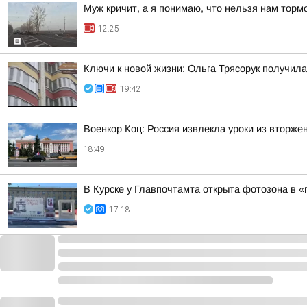
Муж кричит, а я понимаю, что нельзя нам торм
12:25
Ключи к новой жизни: Ольга Трясорук получил
19:42
Военкор Коц: Россия извлекла уроки из вторж
18:49
В Курске у Главпочтамта открыта фотозона в 
17:18