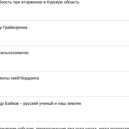
ность при вторжении в Курскую область
у Грайворонка
 сельхозземлях
колы скейтбординга
др Байков – русский ученый и наш земляк
агические события, произошедшие два года назад, когда подразд