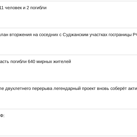
11 человек и 2 погибли
ан вторжения на соседних с Суджанским участках госграницы РФ 
ласть погибли 640 мирных жителей
ле двухлетнего перерыва легендарный проект вновь соберёт ак
РФ: