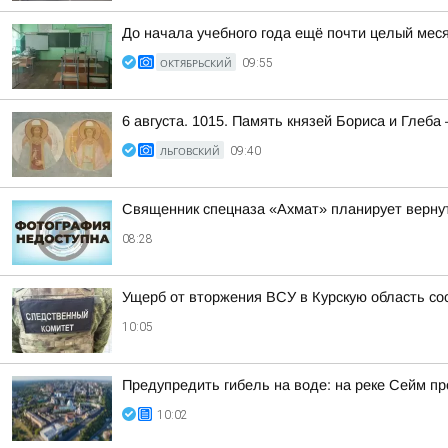
До начала учебного года ещё почти целый меся
ОКТЯБРЬСКИЙ
09:55
6 августа. 1015. Память князей Бориса и Глеба 
ЛЬГОВСКИЙ
09:40
Священник спецназа «Ахмат» планирует вернут
08:28
Ущерб от вторжения ВСУ в Курскую область со
10:05
Предупредить гибель на воде: на реке Сейм 
10:02