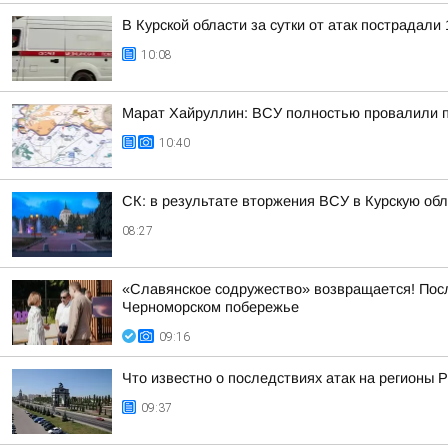
В Курской области за сутки от атак пострадали 
10:08
Марат Хайруллин: ВСУ полностью провалили пл
10:40
СК: в результате вторжения ВСУ в Курскую об
08:27
«Славянское содружество» возвращается! Пос
Черноморском побережье
09:16
Что известно о последствиях атак на регионы 
09:37