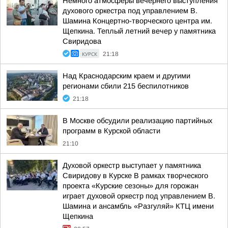
Немного атмосферы вечернего выступления
духового оркестра под управлением В.
Шамина Концертно-творческого центра им.
Щепкина. Теплый летний вечер у памятника
Свиридова
КУРСК
21:18
Над Краснодарским краем и другими
регионами сбили 215 беспилотников
21:18
В Москве обсудили реализацию партийных
программ в Курской области
21:10
Духовой оркестр выступает у памятника
Свиридову в Курске В рамках творческого
проекта «Курские сезоны» для горожан
играет духовой оркестр под управлением В.
Шамина и ансамбль «Разгуляй» КТЦ имени
Щепкина