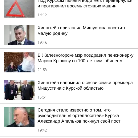
Под Курском пьяный водитель перевернулся
и протаранил восемь стоящих машин
16:12
Хинштейн пригласил Мишустина посетить
малую родину
19:46
В Железногорске мэр поздравил пенсионерку
Марию Крюкову со 100-летним юбилеем
21:58
Хинштейн напомнил о связи семьи премьера
Мишустина с Курской областью
18:51
Сегодня стало известно о том, что
руководитель «Гортеплосетей» Курска
Александр Апальков покинул свой пост
19:42