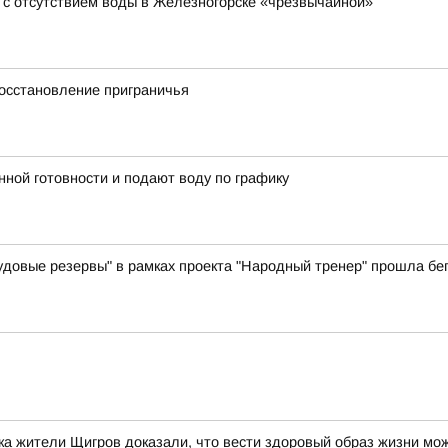
 с отсутствием воды в Железногорске «чрезвычайной»
осстановление приграничья
ной готовности и подают воду по графику
вые резервы" в рамках проекта "Народный тренер" прошла бег
а жители Щигров доказали, что вести здоровый образ жизни мо