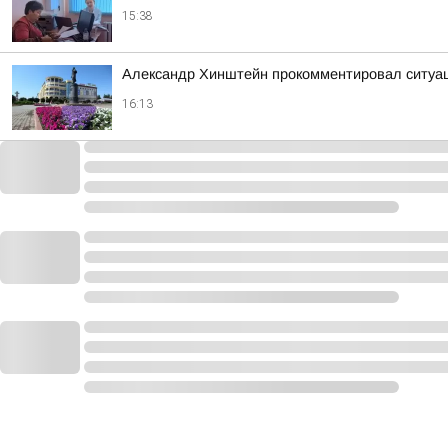
15:38
Александр Хинштейн прокомментировал ситуа
16:13