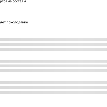
артовые составы
идет похолодание