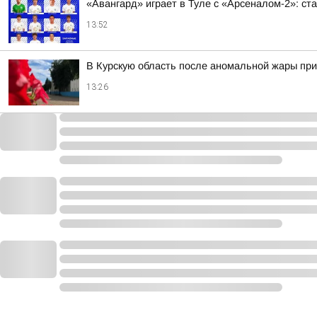
«Авангард» играет в Туле с «Арсеналом-2»: ст
13:52
В Курскую область после аномальной жары пр
13:26