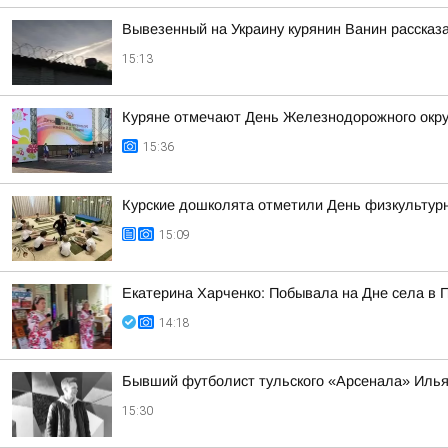
Вывезенный на Украину курянин Ванин рассказ
15:13
Куряне отмечают День Железнодорожного окру
15:36
Курские дошколята отметили День физкультур
15:09
Екатерина Харченко: Побывала на Дне села в 
14:18
Бывший футболист тульского «Арсенала» Илья
15:30