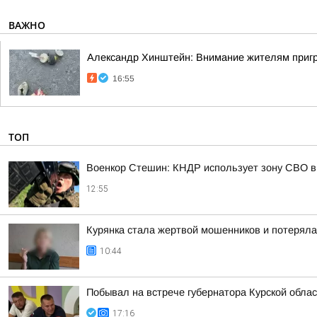
ВАЖНО
Александр Хинштейн: Внимание жителям приг
16:55
ТОП
Военкор Стешин: КНДР использует зону СВО в
12:55
Курянка стала жертвой мошенников и потеряла
10:44
Побывал на встрече губернатора Курской обл
17:16