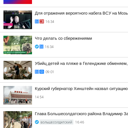
Для отражения вероятного набега ВСУ на Моз
16:34
Что делать со сбережениями
16:34
Убийц детей на пляже в Геленджике обменяем, 
09:01
Курский губернатор Хинштейн назвал ситуацию
14:54
Глава Большесолдатского района Владимир За
БОЛЬШЕСОЛДАТСКИЙ
16:46