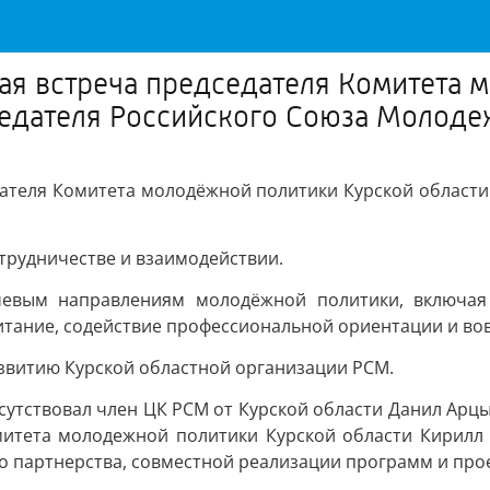
чая встреча председателя Комитета
едателя Российского Союза Молоде
едателя Комитета молодёжной политики Курской област
трудничестве и взаимодействии.
чевым направлениям молодёжной политики, включая
питание, содействие профессиональной ориентации и в
звитию Курской областной организации РСМ.
сутствовал член ЦК РСМ от Курской области Данил Арц
митета молодежной политики Курской области Кирилл
го партнерства, совместной реализации программ и про