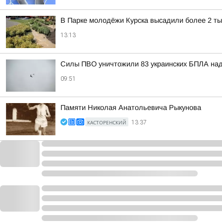
В Парке молодёжи Курска высадили более 2 ты
13:13
Силы ПВО уничтожили 83 украинских БПЛА над
09:51
Памяти Николая Анатольевича Рыкунова
КАСТОРЕНСКИЙ
13:37