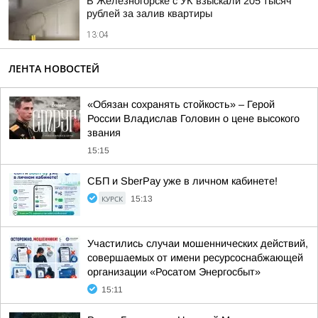
В Железногорске с УК взыскали 205 тысяч
рублей за залив квартиры
13:04
ЛЕНТА НОВОСТЕЙ
«Обязан сохранять стойкость» – Герой
России Владислав Головин о цене высокого
звания
15:15
СБП и SberPay уже в личном кабинете!
КУРСК
15:13
Участились случаи мошеннических действий,
совершаемых от имени ресурсоснабжающей
организации «Росатом Энергосбыт»
15:11