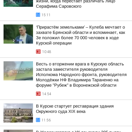
жизни, когда перестает различать лицо
Серафима Саровского
15:11
‘Прирастём земельками’ – Кулеба мечтает о
захвате Брянской области и вспоминает, как
Зе положил более 70 000 человек в ходе
Курской операции
10:48
Весть о вторжении врага в Курскую область
застала заместителя руководителя
Исполкома Народного фронта, руководителя
Молодёжки НФ Владимира Тараненко на
форуме "Рубеж" в Воронежской области
14:54
В Курске стартует реставрация здания
Окружного суда XIX века
11:56