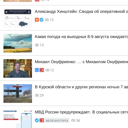
Александр Хинштейн: Сводка об оперативной о
09:15
Какая погода на выходных 8-9 августа ожидаетс
08:10
Михаил Онуфриенко: … с Михаилом Онуфриенко
09:12
В Курской области и других регионах ночью 7 а
08:29
МВД России предупреждает. В социальных сетя
ЖЕЛЕЗНОГОРСК
09:34