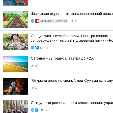
Железнаю дорога - это зона повышенной опасн
ЧЕРЕМИСИНОВСКИЙ
09:39
Специалисты семейного МФЦ центра соцпомощи
сопровождении, теплый и душевный пикник «
09:34
Сегодня +32 градуса, завтра до +25.
07:31
"Открыли огонь по своим": под Сумами вспых
05:48
Сотрудники регионального следственного упр
08:57