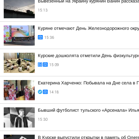
Вывезенный на Украину курянин Ванин рассказ
15:13
Куряне отмечают День Железнодорожного окру
15:36
Курские дошколята отметили День физкультур
15:09
Екатерина Харченко: Побывала на Дне села в 
14:18
Бывший футболист тульского «Арсенала» Илья
15:30
В Курске выпустили открытки в память об Олег