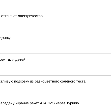
а отключат электричество
дковку
оект для детей
стливую подковку из разноцветного солёного теста
передачу Украине ракет ATACMS через Турцию