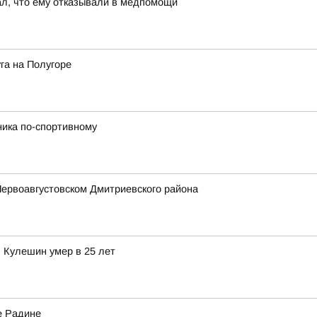
ал, что ему отказывали в медпомощи
га на Полугоре
ника по-спортивному
Первоавгустовском Дмитриевского района
 Кулешин умер в 25 лет
е Радине