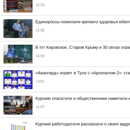
14:03
Единороссы пожелали крепкого здоровья юбиля
15:09
В пгт Кировское, Старом Крыму и 30 сёлах огр
14:00
«Авангард» играет в Туле с «Арсеналом-2»: ст
13:52
Курские спасатели и общественники наметили к
14:07
Курские работодатели рассказали о своих кадр