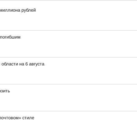
 миллиона рублей
о погибшим
 области на 6 августа
озить
«почтовом» стиле