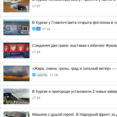
17:22
В Курске у Главпочтамта открыта фотозона в 
17:18
Соединяя две грани: выставка к юбилею Жуков
17:18
«Жара, ливни, грозы, град и сильный ветер» —
ЩИГРЫ
17:18
В Курске и пригороде установили 2 новых камер
17:18
Машина с душой героя!. В Народный фронт за