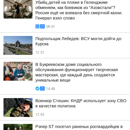
Убийц детей на пляже в Геленджике
обменяем, как боевиков из "Азовстали"?
Россия ещё не воевала без смертной казни.
Генерал взял слово
09:01
Подпольщик Лебедев: ВСУ могли дойти до
Курска
12:31
В Букреевском доме социального
обслуживания функционирует творческая
мастерская, где каждый день создаются
уникальные вещи
14:48
Военкор Стешин: КНДР использует зону СВО
в качестве полигона
12:55
Рэпер ST посетил раненых росгвардейцев в