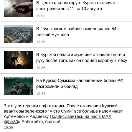
В Центральном округе Курска отключат
электричество с 11 по 13 августа
19:53
В Глушковском районе тяжело ранен 54-
летний мужчина
19:36
В Курской области мужчине оторвало ноги и
руку после того, как он поднял коробку в лесу
19:36
На Курско-Сумском направлении бойцы РФ
разгромили 5 бригад
19:24
Зато у пятерочки пофоткались После окончания Курской
авантюры зеленского "мiсто Суми" все больше напоминает
Артёмовск и Авдеевку
Подписывайтесь на нас в MAX
@btr80
//
Работайте, братья!
19:09