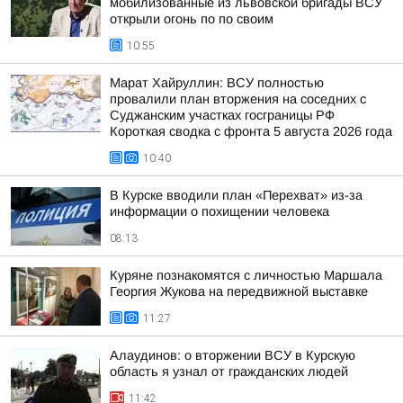
мобилизованные из львовской бригады ВСУ
открыли огонь по по своим
10:55
Марат Хайруллин: ВСУ полностью
провалили план вторжения на соседних с
Суджанским участках госграницы РФ
Короткая сводка с фронта 5 августа 2026 года
10:40
В Курске вводили план «Перехват» из-за
информации о похищении человека
08:13
Куряне познакомятся с личностью Маршала
Георгия Жукова на передвижной выставке
11:27
Алаудинов: о вторжении ВСУ в Курскую
область я узнал от гражданских людей
11:42