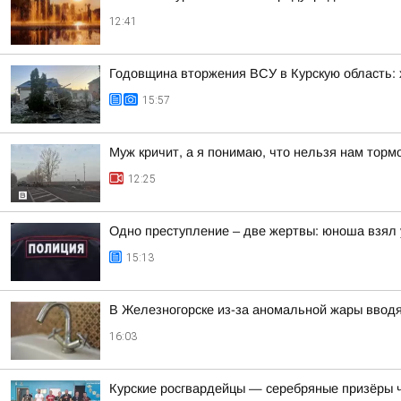
12:41
Годовщина вторжения ВСУ в Курскую область: х
15:57
Муж кричит, а я понимаю, что нельзя нам торм
12:25
Одно преступление – две жертвы: юноша взял 
15:13
В Железногорске из-за аномальной жары ввод
16:03
Курские росгвардейцы — серебряные призёры 