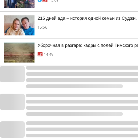
15:01
215 дней ада – история одной семьи из Суджи
15:56
Уборочная в разгаре: кадры с полей Тимского р
14:49