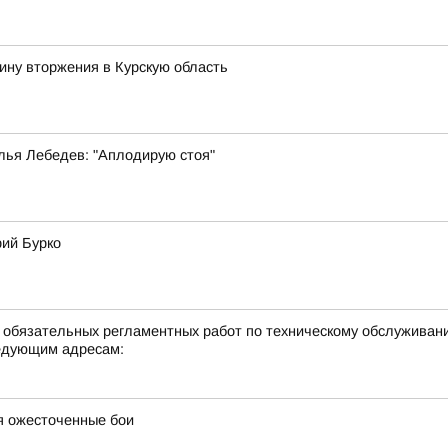
ину вторжения в Курскую область
лья Лебедев: "Аплодирую стоя"
рий Бурко
е обязательных регламентных работ по техническому обслуживан
едующим адресам:
я ожесточенные бои