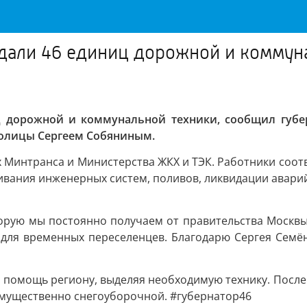
едали 46 единиц дорожной и коммун
ц дорожной и коммунальной техники, сообщил губе
толицы Сергеем Собяниным.
 Минтранса и Министерства ЖКХ и ТЭК. Работники соотв
живания инженерных систем, поливов, ликвидации авар
орую мы постоянно получаем от правительства Москвы 
Р для временных переселенцев. Благодарю Сергея Сем
 помощь региону, выделяя необходимую технику. Посл
еимущественно снегоуборочной. #губернатор46