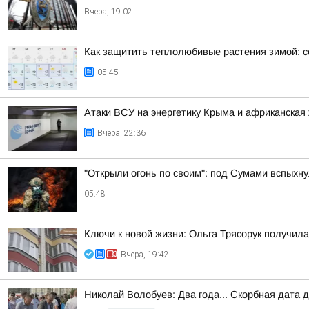
Вчера, 19:02
Как защитить теплолюбивые растения зимой: с
05:45
Атаки ВСУ на энергетику Крыма и африканская 
Вчера, 22:36
"Открыли огонь по своим": под Сумами вспых
05:48
Ключи к новой жизни: Ольга Трясорук получил
Вчера, 19:42
Николай Волобуев: Два года... Скорбная дата 