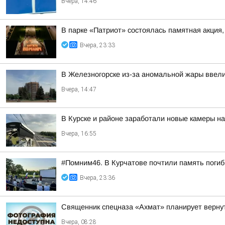
Вчера, 14:46
В парке «Патриот» состоялась памятная акция
Вчера, 23:33
В Железногорске из-за аномальной жары ввели
Вчера, 14:47
В Курске и районе заработали новые камеры на
Вчера, 16:55
#Помним46. В Курчатове почтили память поги
Вчера, 23:36
Священник спецназа «Ахмат» планирует вернут
Вчера, 08:28