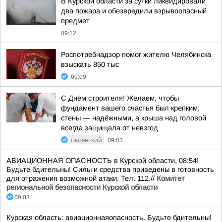
В Курской области за сутки ликвидировали
два пожара и обезвредили взрывоопасный
предмет
09:12
Роспотребнадзор помог жителю Челябинска
взыскать 850 тыс
09:09
С Днём строителя! Желаем, чтобы
фундамент вашего счастья был крепким,
стены — надёжными, а крыша над головой
всегда защищала от невзгод
ОБОЯНСКИЙ
09:03
АВИАЦИОННАЯ ОПАСНОСТЬ в Курской области, 08:54!
Будьте бдительны! Силы и средства приведены в готовность
для отражения возможной атаки. Тел. 112.//
Комитет
региональной безопасности Курской области
09:03
Курская область: авиационнаяопасность. Будьте бдительны!