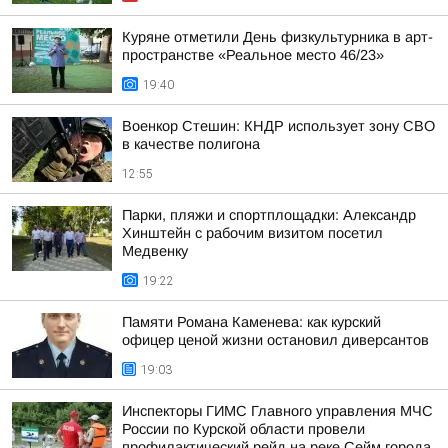
Куряне отметили День физкультурника в арт-
пространстве «Реальное место 46/23»
19:40
Военкор Стешин: КНДР использует зону СВО
в качестве полигона
12:55
Парки, пляжи и спортплощадки: Александр
Хинштейн с рабочим визитом посетил
Медвенку
19:22
Памяти Романа Каменева: как курский
офицер ценой жизни остановил диверсантов
19:03
Инспекторы ГИМС Главного управления МЧС
России по Курской области провели
профилактический рейд на реке Сейм города