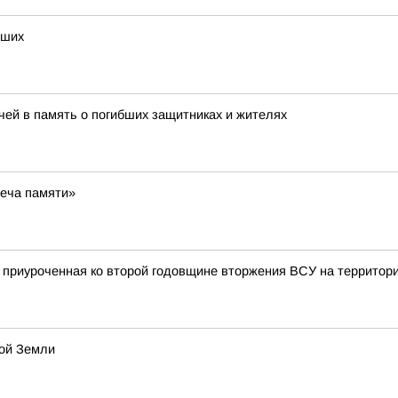
бших
ечей в память о погибших защитниках и жителях
веча памяти»
, приуроченная ко второй годовщине вторжения ВСУ на территор
кой Земли