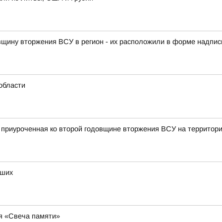
овщину вторжения ВСУ в регион - их расположили в форме надписи
области
, приуроченная ко второй годовщине вторжения ВСУ на территор
бших
ия «Свеча памяти»