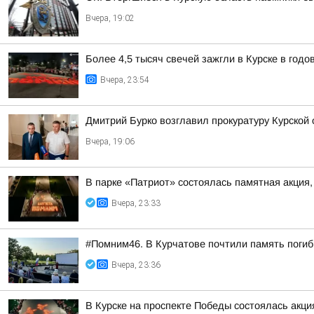
Вчера, 19:02
Более 4,5 тысяч свечей зажгли в Курске в год
Вчера, 23:54
Дмитрий Бурко возглавил прокуратуру Курской 
Вчера, 19:06
В парке «Патриот» состоялась памятная акция
Вчера, 23:33
#Помним46. В Курчатове почтили память поги
Вчера, 23:36
В Курске на проспекте Победы состоялась акц