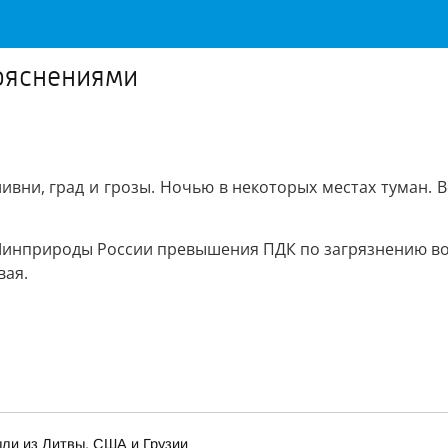
рояснениями
вни, град и грозы. Ночью в некоторых местах туман. Ве
инприроды России превышения ПДК по загрязнению воз
вая.
ыли из Литвы, США и Грузии