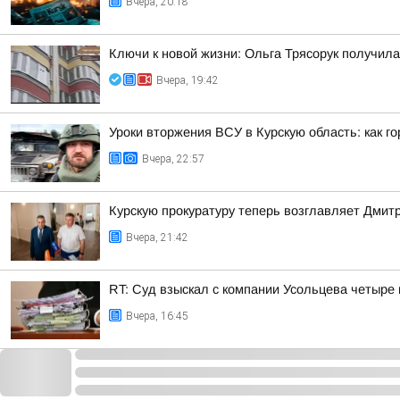
Вчера, 20:18
Ключи к новой жизни: Ольга Трясорук получил
Вчера, 19:42
Уроки вторжения ВСУ в Курскую область: как г
Вчера, 22:57
Курскую прокуратуру теперь возглавляет Дмит
Вчера, 21:42
RT: Суд взыскал с компании Усольцева четыре
Вчера, 16:45