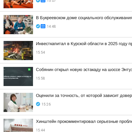
15:07
В Букреевском доме социального обслуживания
14:48
Инвесткапитал в Курской области в 2025 году 
15:54
Собянин открыл новую эстакаду на шоссе Энту
15:58
Оценили за точность, от которой зависит дове
15:26
Хинштейн прокомментировал серьезные пробле
15:44