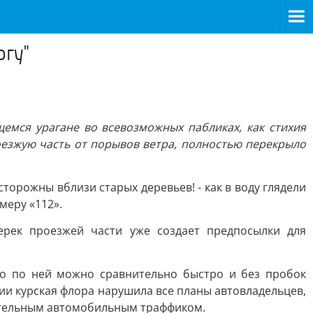
огу"
емся урагане во всевозможных пабликах, как стихия
роезжую часть от порывов ветра, полностью перекрыло
сторожны вблизи старых деревьев! - как в воду глядели
меру «112».
ерек проезжей части уже создает предпосылки для
ко по ней можно сравнительно быстро и без пробок
ии курская флора нарушила все планы автовладельцев,
шительным автомобильным траффиком.