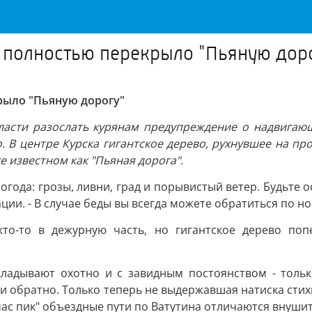
 полностью перекрыло "Пьяную дор
рыло "Пьяную дорогу"
ласти разослать курянам предупреждение о надвигающ
. В центре Курска гигантское дерево, рухнувшее на п
е известном как "Пьяная дорога".
огода: грозы, ливни, град и порывистый ветер. Будьте о
ации. - В случае беды вы всегда можете обратиться по но
кто-то в дежурную часть, но гигантское дерево поп
кладывают охотно и с завидным постоянством - толь
 и обратно. Только теперь не выдержавшая натиска стих
"час пик" объездные пути по Ватутина отличаются вну