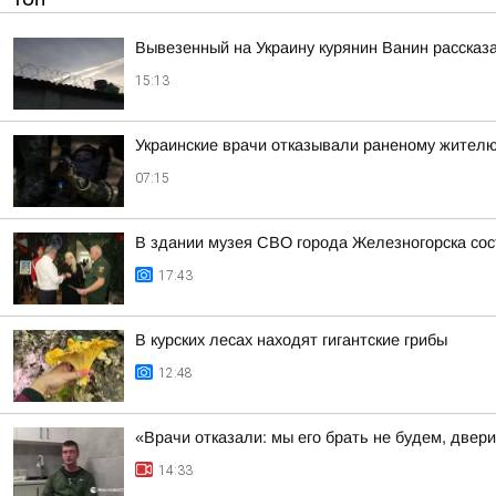
Вывезенный на Украину курянин Ванин рассказ
15:13
Украинские врачи отказывали раненому жителю
07:15
В здании музея СВО города Железногорска сос
17:43
В курских лесах находят гигантские грибы
12:48
«Врачи отказали: мы его брать не будем, двер
14:33