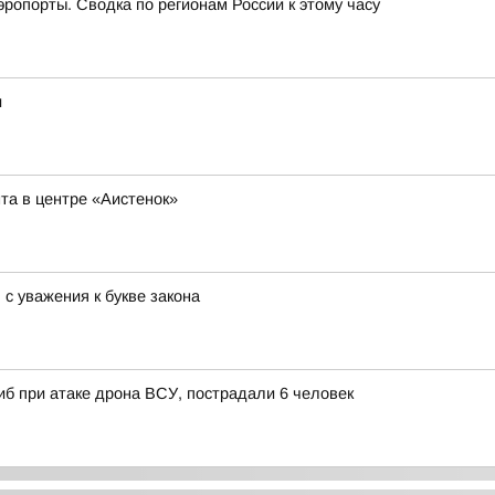
эропорты. Сводка по регионам России к этому часу
и
та в центре «Аистенок»
с уважения к букве закона
иб при атаке дрона ВСУ, пострадали 6 человек