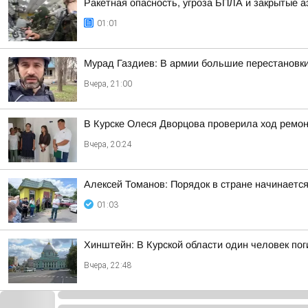
Ракетная опасность, угроза БПЛА и закрытые а
01:01
Мурад Газдиев: В армии большие перестановк
Вчера, 21:00
В Курске Олеся Дворцова проверила ход ремон
Вчера, 20:24
Алексей Томанов: Порядок в стране начинается 
01:03
Хинштейн: В Курской области один человек пог
Вчера, 22:48