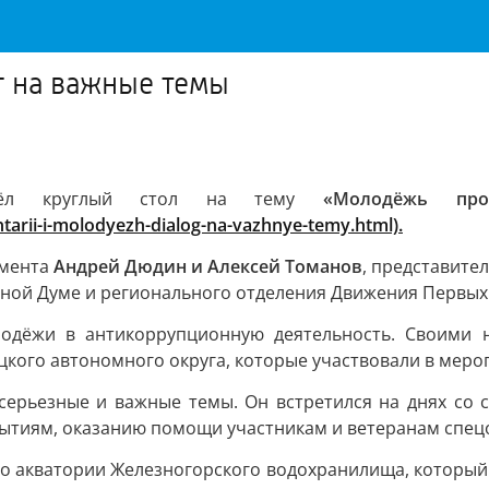
г на важные темы
ошёл круглый стол на тему
«Молодёжь про
arii-i-molodyezh-dialog-na-vazhnye-temy.html).
амента
Андрей Дюдин и Алексей Томанов
, представите
ной Думе и регионального отделения Движения Первых
одёжи в антикоррупционную деятельность. Своими 
цкого автономного округа, которые участвовали в мер
серьезные и важные темы. Он встретился на днях со 
ытиям, оказанию помощи участникам и ветеранам спец
о акватории Железногорского водохранилища, который 