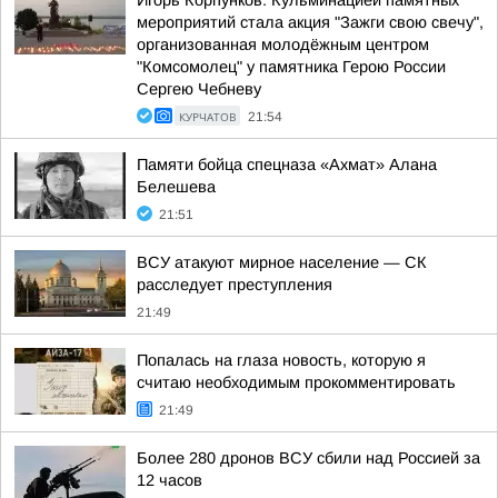
Игорь Корпунков: Кульминацией памятных
мероприятий стала акция "Зажги свою свечу",
организованная молодёжным центром
"Комсомолец" у памятника Герою России
Сергею Чебневу
КУРЧАТОВ
21:54
Памяти бойца спецназа «Ахмат» Алана
Белешева
21:51
ВСУ атакуют мирное население — СК
расследует преступления
21:49
Попалась на глаза новость, которую я
считаю необходимым прокомментировать
21:49
Более 280 дронов ВСУ сбили над Россией за
12 часов