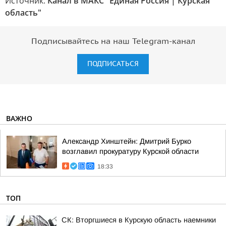
Источник:
Канал в МАКС "Единая Россия | Курская
область"
Подписывайтесь на наш Telegram-канал
ПОДПИСАТЬСЯ
ВАЖНО
Александр Хинштейн: Дмитрий Бурко
возглавил прокуратуру Курской области
18:33
ТОП
СК: Вторгшиеся в Курскую область наемники