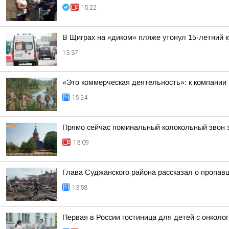
15:22
В Щиграх на «диком» пляже утонул 15-летний 
13:37
«Это коммерческая деятельность»: к компании
15:24
Прямо сейчас поминальный колокольный звон зв
13:09
Глава Суджанского района рассказал о пропавш
13:58
Первая в России гостиница для детей с онкол