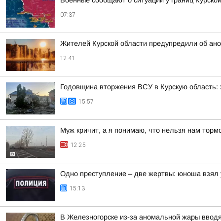
Военные сообщают о ситуации у границ Курской
07:37
Жителей Курской области предупредили об ано
12:41
Годовщина вторжения ВСУ в Курскую область: х
15:57
Муж кричит, а я понимаю, что нельзя нам торм
12:25
Одно преступление – две жертвы: юноша взял 
15:13
В Железногорске из-за аномальной жары ввод