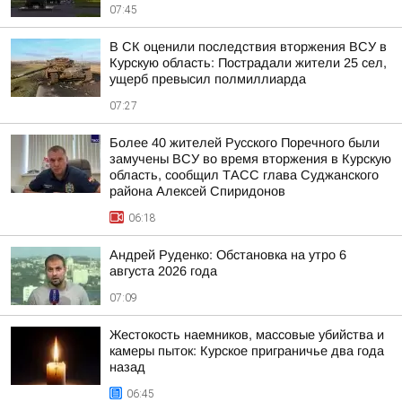
07:45
В СК оценили последствия вторжения ВСУ в
Курскую область: Пострадали жители 25 сел,
ущерб превысил полмиллиарда
07:27
Более 40 жителей Русского Поречного были
замучены ВСУ во время вторжения в Курскую
область, сообщил ТАСС глава Суджанского
района Алексей Спиридонов
06:18
Андрей Руденко: Обстановка на утро 6
августа 2026 года
07:09
Жестокость наемников, массовые убийства и
камеры пыток: Курское приграничье два года
назад
06:45