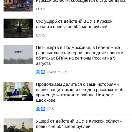
Курской области, сообщается о столбе дыма
00:03
СК: ущерб от действий ВСУ в Курской
области превысил 504 млрд рублей
07:45
Пять жертв в Подмосковье, в Геленджике
раненых спасали герои: последние новости
об атаках БПЛА на регионы России на 5
августа
Вчера, 23:02
Продолжаем делиться с вами историями
наших защитников, и сегодня расскажем об
уроженце Фатежского района Николае
Евсюкове
07:51
Ущерб от действий ВСУ в Курской области
превысил 504 млрд рублей