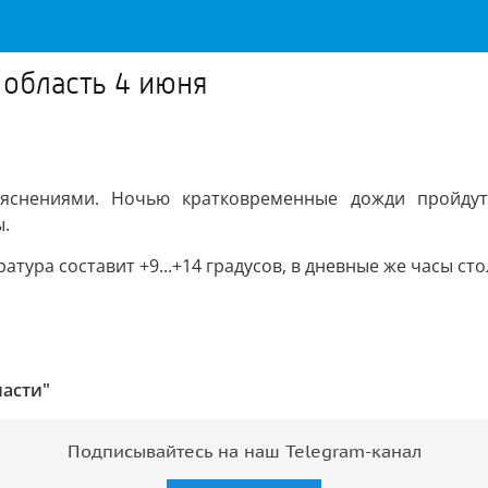
 область 4 июня
ояснениями. Ночью кратковременные дожди пройду
ы.
атура составит +9...+14 градусов, в дневные же часы ст
ласти"
Подписывайтесь на наш Telegram-канал