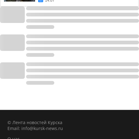
14:07
© Лента новостей Курска
Email:
info@kursk-news.ru
О нас