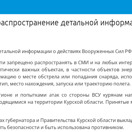
 распространение детальной информ
детальной информации о действиях Вооруженных Сил РФ
ти запрещено распространять в СМИ и на любых интерн
итически важных объектах, в частности объектов энер
мацию о месте обстрела или попадания снаряда, испо
ип, место нахождения, запуска или траекторию полета.
егионе и попытками атак со стороны ВСУ курянам на
ходящимися на территории Курской области. Принятые 
тах губернатора и Правительства Курской области выкл
дить безопасности и быть использована противником.