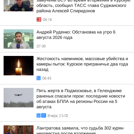
замучены ВСУ во время вторжения в Курскую
область, сообщил ТАСС глава Суджанского
района Алексей Спиридонов
06:18
Андрей Руденко: Обстановка на утро 6
августа 2026 года
07:09
Жестокость наемников, массовые убийства и
камеры пыток: Курское приграничье два года
назад
06:45
Пять жертв в Подмосковье, в Геленджике
раненых спасали герои: последние новости
об атаках БПЛА на регионы России на 5
августа
Вчера, 23:02
Лантратова заявила, что судьба 302 курян
неизвестна после вторжения