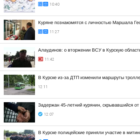
10:40
Куряне познакомятся с личностью Маршала Ге
11:27
Алаудинов: о вторжении ВСУ в Курскую област
11:42
В Курске из-за ДТП изменили маршруты тролле
12:11
Задержан 45-летний курянин, скрывавшийся от
12:07
В Курске полицейские приняли участие в мити