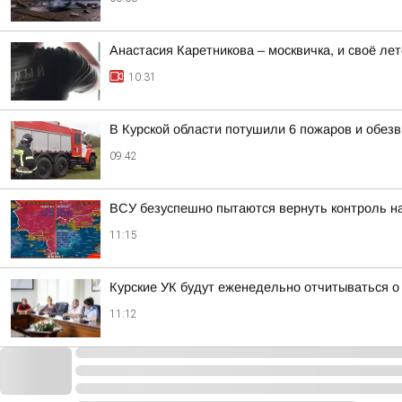
Анастасия Каретникова – москвичка, и своё лет
10:31
В Курской области потушили 6 пожаров и обезв
09:42
ВСУ безуспешно пытаются вернуть контроль н
11:15
Курские УК будут еженедельно отчитываться о 
11:12