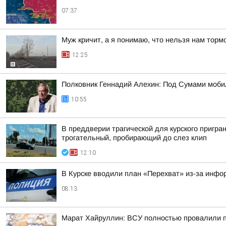
07:37
Муж кричит, а я понимаю, что нельзя нам торм
12:25
Полковник Геннадий Алехин: Под Сумами мобил
10:55
В преддверии трагической для курского пригра
трогательный, пробирающий до слез клип
12:10
В Курске вводили план «Перехват» из-за инфо
08:13
Марат Хайруллин: ВСУ полностью провалили пл