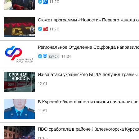
11:20
Сюжет программы «Новости» Первого канала о 
11:20
Региональное Отделение Соцфонда направило 4
КУРСК
11:34
Из-за атаки украинского БПЛА получил травмы 
12:01
В Курской области ушел из жизни начальник п
11:57
ПВО сработала в районе Железногорска Курско
00:03