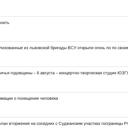
озить
изованные из львовской бригады ВСУ открыли огонь по по свои
ничья годовщины – 6 августа – концертно-творческая студия ЮЗ
рмации о похищении человека
ан вторжения на соседних с Суджанским участках госграницы РФ 