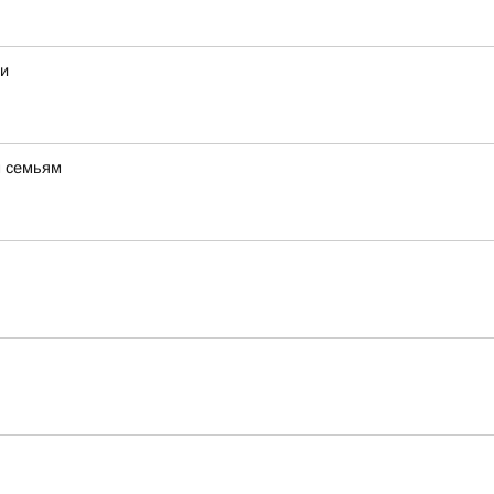
ти
м семьям