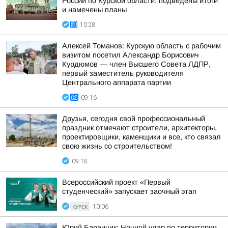
России по Курской области: подведены итоги
и намечены планы
10:28
Алексей Томанов: Курскую область с рабочим
визитом посетил Александр Борисович
Курдюмов — член Высшего Совета ЛДПР,
первый заместитель руководителя
Центрального аппарата партии
09:16
Друзья, сегодня свой профессиональный
праздник отмечают строители, архитекторы,
проектировщики, каменщики и все, кто связал
свою жизнь со строительством!
09:18
Всероссийский проект «Первый
студенческий» запускает заочный этап
КУРСК
10:06
Юрий Баранчик: Ночной удар по территории