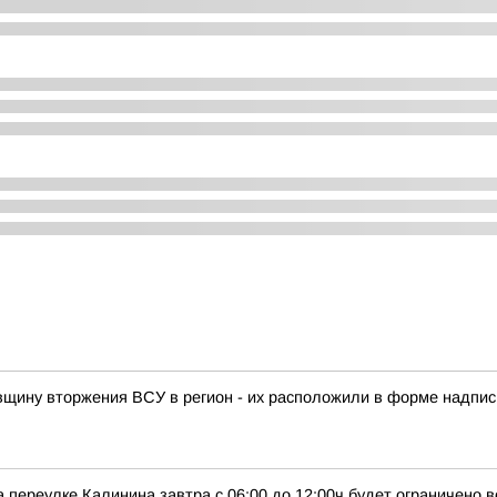
овщину вторжения ВСУ в регион - их расположили в форме надписи
 переулке Калинина завтра с 06:00 до 12:00ч будет ограничено 