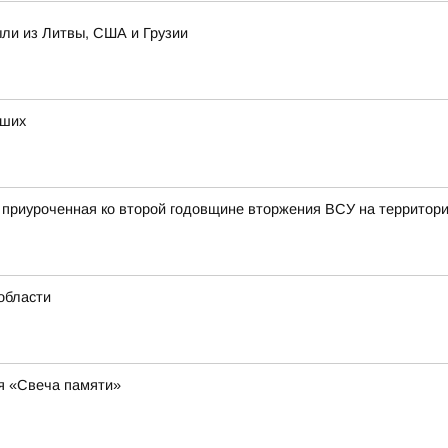
ыли из Литвы, США и Грузии
бших
, приуроченная ко второй годовщине вторжения ВСУ на территор
области
ия «Свеча памяти»