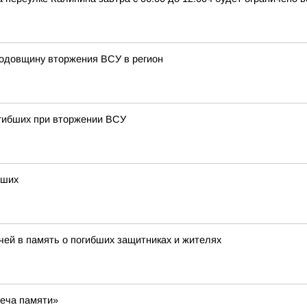
годовщину вторжения ВСУ в регион
огибших при вторжении ВСУ
бших
ечей в память о погибших защитниках и жителях
веча памяти»