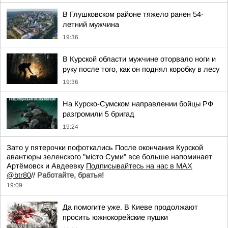
В Глушковском районе тяжело ранен 54-
летний мужчина
19:36
В Курской области мужчине оторвало ноги и
руку после того, как он поднял коробку в лесу
19:36
На Курско-Сумском направлении бойцы РФ
разгромили 5 бригад
19:24
Зато у пятерочки пофоткались После окончания Курской
авантюры зеленского "мiсто Суми" все больше напоминает
Артёмовск и Авдеевку
Подписывайтесь на нас в MAX
@btr80
//
Работайте, братья!
19:09
Да помогите уже. В Киеве продолжают
просить южнокорейские пушки