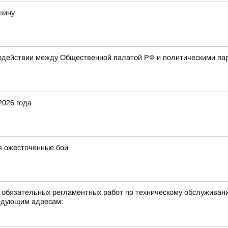
шину
одействии между Общественной палатой РФ и политическими па
2026 года
я ожесточенные бои
е обязательных регламентных работ по техническому обслуживан
едующим адресам: