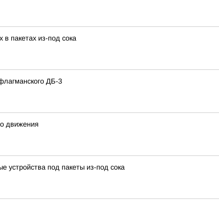
 в пакетах из-под сока
флагманского ДБ-3
го движения
е устройства под пакеты из-под сока