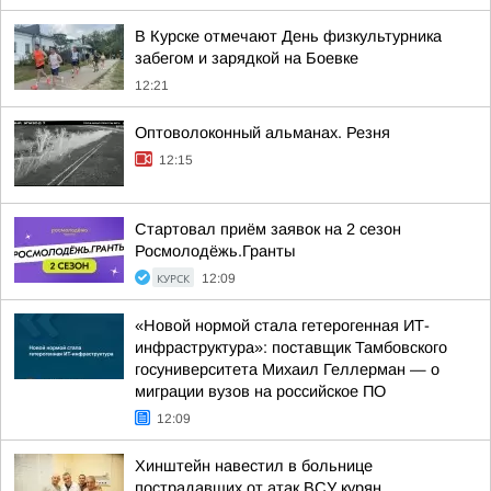
В Курске отмечают День физкультурника
забегом и зарядкой на Боевке
12:21
Оптоволоконный альманах. Резня
12:15
Стартовал приём заявок на 2 сезон
Росмолодёжь.Гранты
КУРСК
12:09
«Новой нормой стала гетерогенная ИТ-
инфраструктура»: поставщик Тамбовского
госуниверситета Михаил Геллерман — о
миграции вузов на российское ПО
12:09
Хинштейн навестил в больнице
пострадавших от атак ВСУ курян