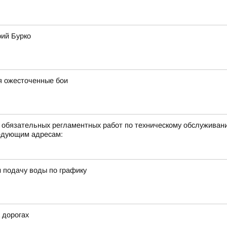
рий Бурко
я ожесточенные бои
е обязательных регламентных работ по техническому обслуживан
едующим адресам:
 подачу воды по графику
 дорогах