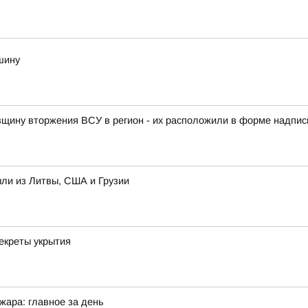
шину
овщину вторжения ВСУ в регион - их расположили в форме надписи
ыли из Литвы, США и Грузии
екреты укрытия
жара: главное за день