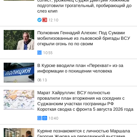
солист, уроженец Суджи Дмитрий Хижняков
подготовили трогательный, пробирающий до
слез клип
12:10
Полковник Геннадий Алехин: Под Сумами
мобилизованные из львовской бригады ВСУ
открыли огонь по по своим
10:55
В Курске вводили план «Перехват» из-за
информации о похищении человека
08:13
Марат Хайруллин: ВСУ полностью
провалили план вторжения на соседних с
Суджанским участках госграницы РФ
Короткая сводка с фронта 5 августа 2026 года
10:40
Куряне познакомятся с личностью Маршала
Георгия Жукова на передвижной выставке