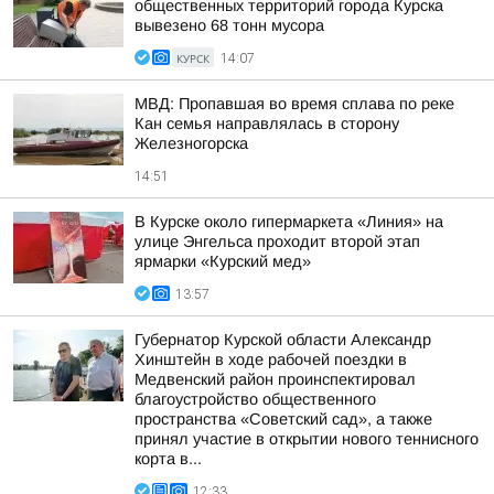
общественных территорий города Курска
вывезено 68 тонн мусора
КУРСК
14:07
МВД: Пропавшая во время сплава по реке
Кан семья направлялась в сторону
Железногорска
14:51
В Курске около гипермаркета «Линия» на
улице Энгельса проходит второй этап
ярмарки «Курский мед»
13:57
Губернатор Курской области Александр
Хинштейн в ходе рабочей поездки в
Медвенский район проинспектировал
благоустройство общественного
пространства «Советский сад», а также
принял участие в открытии нового теннисного
корта в...
12:33